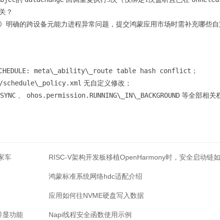
关？
》明确的跨设备元能力进程异常问题，提交鸿蒙应用市场时需补充哪些自
CHEDULE: meta\_ability\_route table hash conflict
；
/schedule\_policy.xml
无自定义修改；
SYNC
ohos.permission.RUNNING\_IN\_BACKGROUND
、
等全部相关
私家车
RISC-V架构开发板移植OpenHarmony时，安全启动链
配，无TrustZone时可信根如何实现？
鸿蒙标准系统网络hdc适配介绍
应用如何往NVME硬盘写入数据
异显功能
Napi线程安全函数使用示例