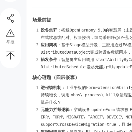
场景前提
OpenHarmony 5.0
设备集群
：搭载
的智慧屏（主
布式软总线配对、权限授信，组网采用静态IP+蓝
举报
Stage
FA
应用架构
：基于
模型开发，主应用通过
模
DistributedDataObject
完成跨设备数据同步，
startAbilityByC
触发条件
：智慧屏主应用调用
DistributedSchedule
updateF
发起元能力卡片
核心谜题（四层嵌套）
FormExtensionAbilit
进程锁机制
：工业平板的
ohos\_process\_kill
持续增长，调用
杀进程
辑是什么？
updateForm
F
元能力拦截逻辑
：穿戴设备
请求被
ERR\_FORM\_MIGRATE\_TARGET\_DEVICE\_NO
supportCrossDeviceMigration=true
de
，且
DistributedDataO
数据回调异常
：异常发生时，