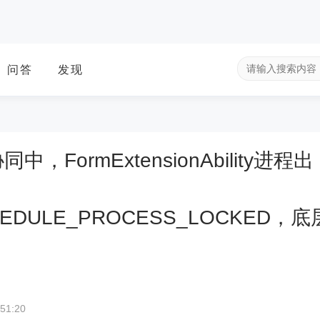
问答
发现
同中，FormExtensionAbility进程出
CHEDULE_PROCESS_LOCKED，
51:20