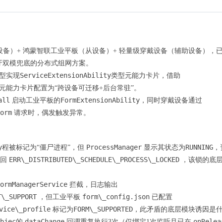
设备）+ 鸿蒙智联工业平板（从设备）+ 轻量级穿戴设备（辅助设备），
牙双模兜底的分布式组网方案。
ServiceExtensionAbility
型实现
类型元能力卡片，借助
元能力卡片配置为“跨设备可迁移+后台常驻”。
all
FormExtensionAbility
启动工业平板的
，同时穿戴设备通过
orm
请求时，偶发触发异常。
y
ProcessManager
RUNNING
程被标记为“僵尸进程”，但
显示其状态为
，
ERR\_DISTRIBUTED\_SCHEDULE\_PROCESS\_LOCKED
返回
，该锁的底
ormManagerService
拦截，日志输出
T\_SUPPORT
form\_config.json
，但工业平板
已配置
vice\_profile
FORM\_SUPPORTED
标记为
，此矛盾的底层模块诱因是
bjec
dataChange
onRelea
的
回调重复执行3次（仅绑定1次监听且已在