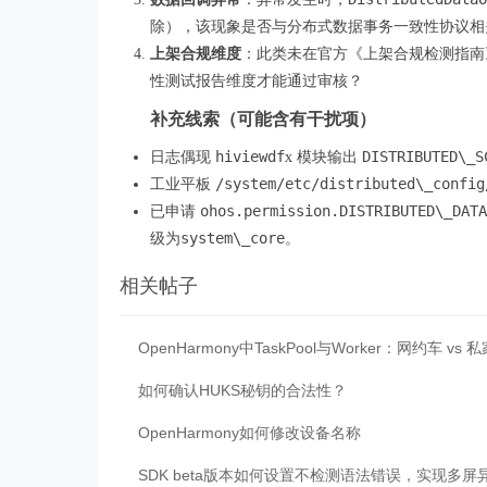
除），该现象是否与分布式数据事务一致性协议相
上架合规维度
：此类未在官方《上架合规检测指南
性测试报告维度才能通过审核？
补充线索（可能含有干扰项）
hiviewdf
DISTRIBUTED\_S
日志偶现
x 模块输出
/system/etc/distributed\_config
工业平板
ohos.permission.DISTRIBUTED\_DATA
已申请
system\_core
级为
。
相关帖子
OpenHarmony中TaskPool与Worker：网约车 vs 
如何确认HUKS秘钥的合法性？
OpenHarmony如何修改设备名称
SDK beta版本如何设置不检测语法错误，实现多屏