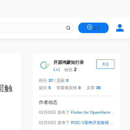
发布
开源鸿蒙知行录
关注
2
Lv2
粉丝
积分
37
/
贡献
0
底层触
提问
6
答案被采纳
0
文章
36
作者动态
02月03日 发布了
Flutter for OpenHarmony引入第三方库后编译失败，提示API不兼容 ...
02月03日 发布了
RISC-V架构开发板移植OpenHarmony时，安全启动链如何适配，无Tru ...