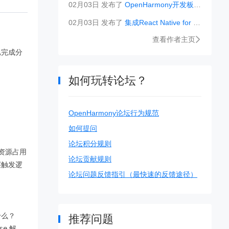
02月03日 发布了
OpenHarmony开发板烧录超时，Hi3861等型号无法完成系统镜像烧录 ...
02月03日 发布了
集成React Native for OpenHarmony (RNOH)时，HVigor构建报错找 ...
查看作者主页
已完成分
如何玩转论坛？
OpenHarmony论坛行为规范
如何提问
论坛积分规则
资源占用
论坛贡献规则
层触发逻
论坛问题反馈指引（最快速的反馈途径）
什么？
推荐问题
se
解