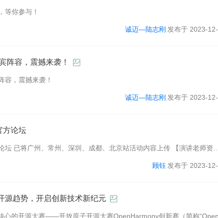
多多，等你参与！
诚迈—陆志刚
发布于 2023-12-
豪华嘉宾阵容，震撼来袭！
嘉宾阵容，震撼来袭！
诚迈—陆志刚
发布于 2023-12-
驻官方论坛
式入驻官方论坛 已将广州、常州、深圳、成都、北京站活动内容上传 【演讲老师资
home.php?mod=space&uid=129&do=thread&view=me&from=space&post
顾钰
发布于 2023-12-
引领开源趋势，开启创新技术新纪元
心的开源大赛——开放原子开源大赛OpenHarmony创新赛（简称“Open