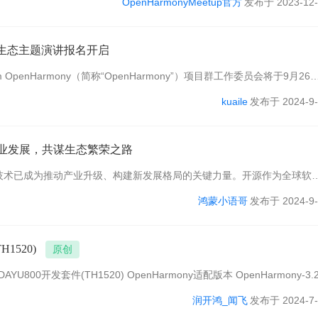
OpenHarmonyMeetup官方
发布于 2023-12-
ny生态主题演讲报名开启
penHarmony（简称“OpenHarmony”）项目群工作委员会将于9月26
 届时，将面向全球展示OpenHarmony的技术创新和产业落地成果，分享
kuaile
发布于 2024-9-
产业发展，共谋生态繁荣之路
技术已成为推动产业升级、构建新发展格局的关键力量。开源作为全球软
力的核心要素。 9月25-27日，2024开放原子开源生态大会将在 ...
鸿蒙小语哥
发布于 2024-9-
1520)
原创
enHarmony适配版本 OpenHarmony-3.2-
以内） 润和SCDAYU800 开发平台基于平头哥高性能 RISC-V 开源架构曳 ...
润开鸿_闻飞
发布于 2024-7-