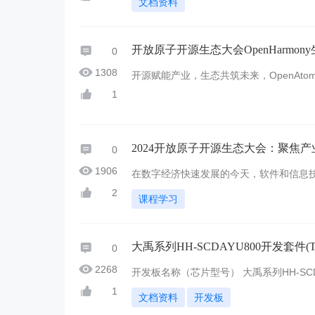
文档资料
开发 ...
开放原子开源生态大会OpenHarmo
0
1308
开源赋能产业，生态共筑未来，OpenAtom O
上午举办OpenHarmony生态主题演讲。
1
社 ...
2024开放原子开源生态大会：聚焦
0
1906
在数字经济快速发展的今天，软件和信息
技术创新的重要模式，正逐渐成为推动新质生产
2
课程学习
大禹系列HH-SCDAYU800开发套件(TH
0
2268
开发板名称（芯片型号） 大禹系列HH-SCDAYU800开发套件(TH1520) Op
Release 介绍（字数请控制在200字
1
文档资料
开发板