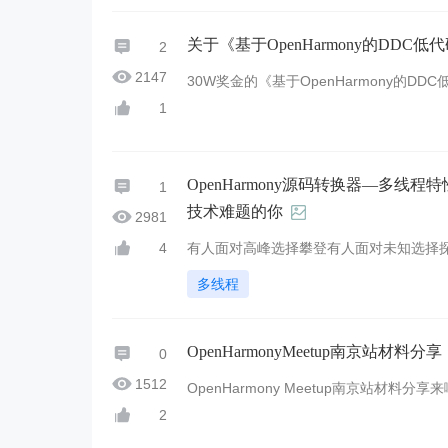
关于《基于OpenHarmony的DD
2
2147
30W奖金的《基于OpenHarmony的
地址戳这里~ https://competition.atomgit.c
1
OpenHarmony源码转换器—多
1
技术难题的你
2981
有人面对高峰选择攀登有人面对未知选择探索
4
换器—多线程特性转换赛题报名启动中 作为O
多线程
OpenHarmonyMeetup南京站材料分享
0
1512
OpenHarmony Meetup南京站材料分享来啦 [演
wthread&tid=1744&extra= [直播视频学习资料]h
2