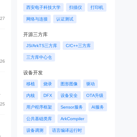
西安电子科技大学
扫描仪
打印机
27
网络与连接
认证测试
开源三方库
JS/ArkTS三方库
C/C++三方库
三方库中心仓
26
设备开发
移植
烧录
图形图像
驱动
料
内核
DFX
设备安全
OTA升级
ty
25
用户程序框架
Sensor服务
AI服务
公共基础类库
ArkCompiler
设备调测
语言编译运行时
H