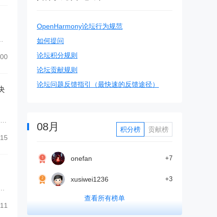
OpenHarmony论坛行为规范
名
如何提问
论坛积分规则
00
论坛贡献规则
论坛问题反馈指引（最快速的反馈途径）
决
码转
08月
积分榜
贡献榜
.
15
onefan
+7
xusiwei1236
+3
ie
查看所有榜单
11