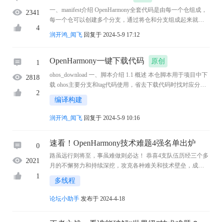
一、manifest介绍 OpenHarmony全套代码是由每一个仓组成，
2341
每一个仓可以创建多个分支，通过将仓和分支组成起来就是
4
全套的代码 二、编写一个自己的xml文件 2.1 创建一个组织 登
润开鸿_闻飞
回复于 2024-5-9 17:12
录gitee点击左边的+就可以创建一个组织 ...
OpenHarmony一键下载代码
原创
1
ohos_download 一、脚本介绍 1.1 概述 本仓脚本用于项目中下
2818
载 ohos主要分支和tag代码使用，省去下载代码时找对应分支
2
的命令麻烦，工具参见 itopen组织: ohos_download 1.2 路径配
编译构建
置 因每个人当第一次使用该脚本下载 ...
润开鸿_闻飞
回复于 2024-5-9 10:16
速看！OpenHarmony技术难题4强名单出炉
0
路虽远行则将至，事虽难做则必达！ 恭喜4支队伍历经三个多
2021
月的不懈努力和持续深挖，攻克各种难关和技术壁垒，成功
入围总决赛，让我们一起期待高手们的线下交锋！ ...
1
多线程
论坛小助手
发布于 2024-4-18