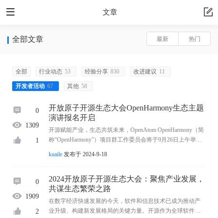
文章
全部文章
最新
热门
全部
行业动态
53
经验分享
830
改进建议
11
开发者活动
67
其他
58
开放原子开源生态大会OpenHarmony生态主题
0
演讲报名开启
1309
开源赋能产业，生态共筑未来，OpenAtom OpenHarmony（简
称“OpenHarmony”）项目群工作委员会将于9月26日上午举办
1
OpenHarmony生态主题演讲。 届时，将面向全球展示OpenHar
kuaile
发布于 2024-9-18
mony的技术创新和产业落地成果，分享开源社 ...
2024开放原子开源生态大会：聚焦产业发展，
0
共谋生态繁荣之路
1909
在数字经济快速发展的今天，软件和信息技术已成为推动产
业升级、构建新发展格局的关键力量。开源作为全球软件技
2