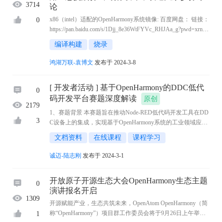
3714
论
x86（intel）适配的OpenHarmony系统镜像: 百度网盘： 链接：
0
https://pan.baidu.com/s/1Djj_8e36WtFYVc_RHJAa_g?pwd=xrnu
提取码：xrnu 镜像烧录指导（gitee）： https://gitee.com/chn952
编译构建
烧录
8/x86-intel-image/tree/mas ...
鸿湖万联-袁博文
发布于 2024-3-8
[ 开发者活动 ] 基于OpenHarmony的DDC低代
0
码开发平台赛题深度解读
原创
2179
1、赛题背景 本赛题旨在推动Node-RED低代码开发工具在DD
3
C设备上的集成，实现基于OpenHarmony系统的工业领域应用
生态快速发展。低代码开发平台是一种通过图形化界面和可
文档资料
在线课程
课程学习
视化操作，使开发者能够快速构建应用程序的工具 ...
诚迈-陆志刚
发布于 2024-3-1
开放原子开源生态大会OpenHarmony生态主题
0
演讲报名开启
1309
开源赋能产业，生态共筑未来，OpenAtom OpenHarmony（简
称“OpenHarmony”）项目群工作委员会将于9月26日上午举办
1