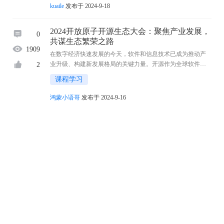
OpenHarmony生态主题演讲。 届时，将面向全球展示OpenHar
kuaile
发布于 2024-9-18
mony的技术创新和产业落地成果，分享开源社 ...
2024开放原子开源生态大会：聚焦产业发展，
0
共谋生态繁荣之路
1909
在数字经济快速发展的今天，软件和信息技术已成为推动产
业升级、构建新发展格局的关键力量。开源作为全球软件技
2
术创新的重要模式，正逐渐成为推动新质生产力的核心要
课程学习
素。 9月25-27日，2024开放原子开源生态大会将在 ...
鸿蒙小语哥
发布于 2024-9-16
大禹系列HH-SCDAYU800开发套件(TH1520)
0
原创
2269
开发板名称（芯片型号） 大禹系列HH-SCDAYU800开发套件
1
(TH1520) OpenHarmony适配版本 OpenHarmony-3.2-Release 介
绍（字数请控制在200字以内） 润和SCDAYU800 开发平台基
文档资料
开发板
于平头哥高性能 RISC-V 开源架构曳 ...
润开鸿_闻飞
发布于 2024-7-25
SmartPerf 性能分析工具 代码结构分析（一）
0