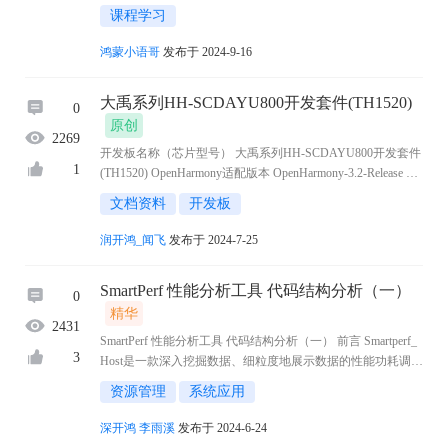
术创新的重要模式，正逐渐成为推动新质生产力的核心要
课程学习
素。 9月25-27日，2024开放原子开源生态大会将在 ...
鸿蒙小语哥
发布于 2024-9-16
大禹系列HH-SCDAYU800开发套件(TH1520)
0
原创
2269
开发板名称（芯片型号） 大禹系列HH-SCDAYU800开发套件
1
(TH1520) OpenHarmony适配版本 OpenHarmony-3.2-Release 介
绍（字数请控制在200字以内） 润和SCDAYU800 开发平台基
文档资料
开发板
于平头哥高性能 RISC-V 开源架构曳 ...
润开鸿_闻飞
发布于 2024-7-25
SmartPerf 性能分析工具 代码结构分析（一）
0
精华
2431
SmartPerf 性能分析工具 代码结构分析（一） 前言 Smartperf_
3
Host是一款深入挖掘数据、细粒度地展示数据的性能功耗调优
工具，旨在为开发者提供一套性能调优平台，支持对CPU调
资源管理
系统应用
度、频点、进程线程时间片、堆内存、帧率 ...
深开鸿 李雨溪
发布于 2024-6-24