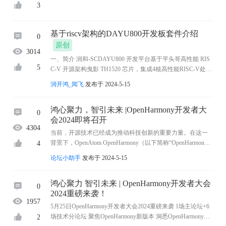
3
基于riscv架构的DAYU800开发板套件介绍
0
原创
3014
一、简介 润和-SCDAYU800 开发平台基于平头哥高性能 RIS
5
C-V 开源架构曳影 TH1520 芯片，集成4核高性能RISC-V处理
器玄铁C910的平头哥曳影1520，AI算力达4TOPs 支持蓝牙、
润开鸿_闻飞
发布于 2024-5-15
音频、视频和摄像头等功能,支持多种视频输入输 ...
鸿心聚力，智引未来 |OpenHarmony开发者大
0
会2024即将召开
4304
当前，开源技术已经成为推动科技创新的重要力量。在这一
背景下，OpenAtom OpenHarmony（以下简称“OpenHarmon
4
y”）项目以其独特的开源理念和强大的生态吸引力，正逐渐成
论坛小助手
发布于 2024-5-15
为引领智能终端操作系统发展的新趋势。为推动O ...
鸿心聚力 智引未来 | OpenHarmony开发者大会
0
2024重磅来袭！
1957
5月25日OpenHarmony开发者大会2024重磅来袭 1场主论坛+6
场技术分论坛 聚焦OpenHarmony新版本 洞悉OpenHarmony新
2