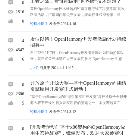
王者之战，看谁能破解“世界级”技术难题？
0
首届OpenHarmony技术难题相约南京进行线下决赛路演 此次
1816
路演活动，汇聚国内顶尖开发者，聚集行业权威专家，通过
前沿的技术分享、场景化的代码展示，进行一次有深度的技
0
论坛小助手
发布于 2024-4-16
术交流。 2024年4月19日8:30 让我们共同期待谁 ...
虚位以待！OpenHarmony开发者激励计划持续
4
招募中
4547
自2022年5月7日，OpenHarmony开发者激励计划启动招募以
来，就正式公开邀请广大开发者们参与 OpenHarmony 生态共
6
建。随着社区的快速成长，目前已有累计超过7000+名贡献
小~Q
回复于 2024-4-1 11:15
者，产出超一亿行代码，不断推动着操作系统的技 ...
开放原子开源大赛—基于OpenHarmony的团结
0
引擎应用开发赛正式启动！
2306
“基于OpenHarmony的团结引擎应用开发赛”是开放原子全球开
源大赛下开设的新兴及应用赛的赛题之一，本次赛题旨在鼓
5
励更多开发者基于OpenHarmony 4.x版本，使用Unity中国团结
论坛小助手
发布于 2024-3-12
引擎创造出精彩的游戏与3D应用。 大赛分为 ...
[开发者活动] “基于x86架构的OpenHarmony应
0
用生态挑战赛”，镜像发布，欢迎大家参赛讨