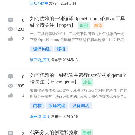
动态 探索前沿科技，共话创新未来 让我们共赴一场技术盛宴
论坛小助手
发布于 2024-5-14
探讨OpenHarmony生态发展的无限可能！ ...
如何优雅的一键编译OpenHarmony的llvm工具
0
链？请关注【itopen】
原创
精华
4203
一、工具链基础介绍 1.1 工具链下载 可通过如何优雅的一键
2
下载 OpenHarmony 代码进行下载 运行脚本选择 4.1 1.2 环境配
置 下载 clang+llvm-10.0.1-x86_64-linux-gnu-ubuntu-16.04.tar.xz
编译构建
移植
为 github网址，当前已经下载 ...
润开鸿_闻飞
发布于 2024-5-13
如何优雅的一键配置并运行riscv架构的qemu？
0
请关注【itopen: qemu】
原创
1805
如果你是想体验riscv架构，或者运行riscv架构的程序时，而此
1
时身边并没有一块riscv架构的开发板，那么你该怎么办呢？
不用怕小编又来了，为方便大家操作，特地写了一篇关于如
内核
编译构建
设备调测
何优雅的一键配置并运行riscv架构的qemu( ...
润开鸿_闻飞
发布于 2024-5-10
代码分支的创建和拉取
原创
2